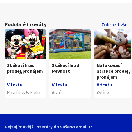
Podobné inzeráty
Zobrazit vše
Skákací hrad
Skákací hrad
Nafukovací
prodej/pronájem
Pevnost
atrakce prodej /
pronájem
V textu
V textu
V textu
Hlavní město Praha
Braník
Belárie
Nejzajímavější inzeráty do vašeho emailu?