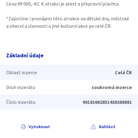
Cena 99 000,-Kč. K atrakci je atest a přepravní plachta.
*Zajistíme i pronájem této atrakce na dětské dny, městské
a obecní a slavnosti a jiné kulturní akce po celé ČR.
Základní údaje
Oblast inzerce
Celá ČR
Druh inzerátu
soukromá inzerce
Číslo inzerátu
90181662851438388681
Vytisknout
Nahlásit