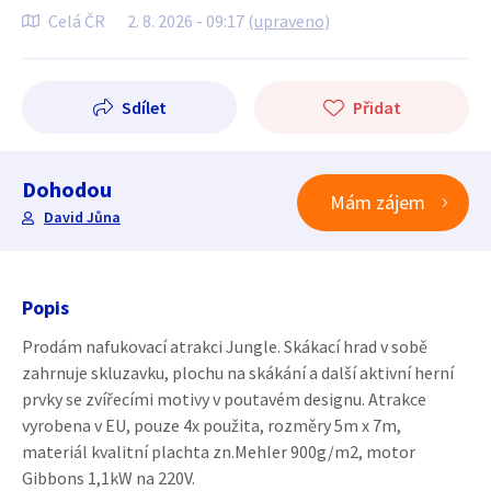
Celá ČR
2. 8. 2026 - 09:17
(upraveno)
Sdílet
Přidat
Dohodou
Mám zájem
David Jůna
Popis
Prodám nafukovací atrakci Jungle. Skákací hrad v sobě
zahrnuje skluzavku, plochu na skákání a další aktivní herní
prvky se zvířecími motivy v poutavém designu. Atrakce
vyrobena v EU, pouze 4x použita, rozměry 5m x 7m,
materiál kvalitní plachta zn.Mehler 900g/m2, motor
Gibbons 1,1kW na 220V.